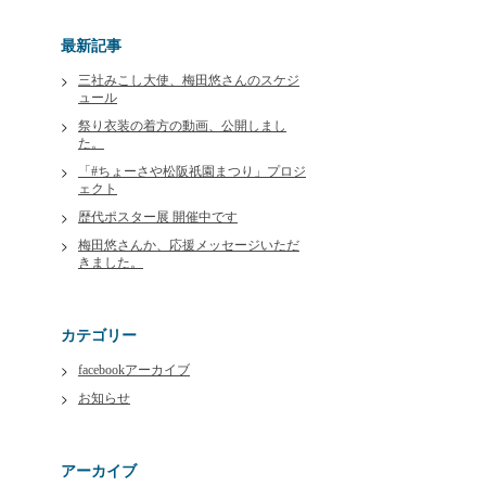
最新記事
三社みこし大使、梅田悠さんのスケジ
ュール
祭り衣装の着方の動画、公開しまし
た。
「#ちょーさや松阪祇園まつり」プロジ
ェクト
歴代ポスター展 開催中です
梅田悠さんか、応援メッセージいただ
きました。
カテゴリー
facebookアーカイブ
お知らせ
アーカイブ