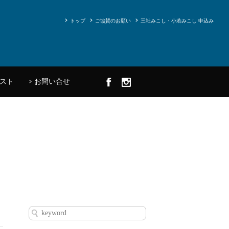
トップ
ご協賛のお願い
三社みこし・小若みこし 申込み
スト
お問い合せ