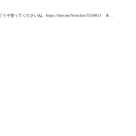
ださいね。https://line.me/S/sticker/3334811 & …