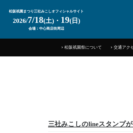
松阪祇園まつり三社みこしオフィシャルサイト
7/18
19
2026/
(土)・
(日)
会場：中心商店街周辺
松阪祇園祭について
交通アク
三社みこしのlineスタンプ