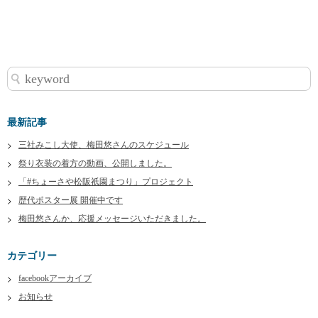
最新記事
三社みこし大使、梅田悠さんのスケジュール
祭り衣装の着方の動画、公開しました。
「#ちょーさや松阪祇園まつり」プロジェクト
歴代ポスター展 開催中です
梅田悠さんか、応援メッセージいただきました。
カテゴリー
facebookアーカイブ
お知らせ