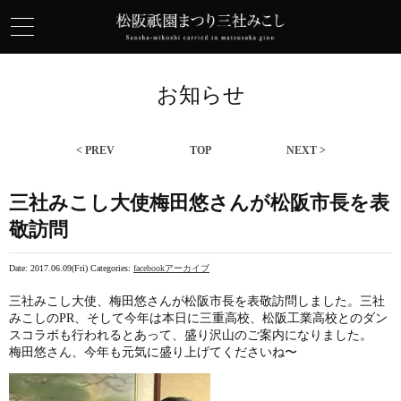
お知らせ
< PREV
TOP
NEXT >
三社みこし大使梅田悠さんが松阪市長を表
敬訪問
Date: 2017.06.09(Fri)
Categories:
facebookアーカイブ
三社みこし大使、梅田悠さんが松阪市長を表敬訪問しました。三社
みこしのPR、そして今年は本日に三重高校、松阪工業高校とのダン
スコラボも行われるとあって、盛り沢山のご案内になりました。
梅田悠さん、今年も元気に盛り上げてくださいね〜