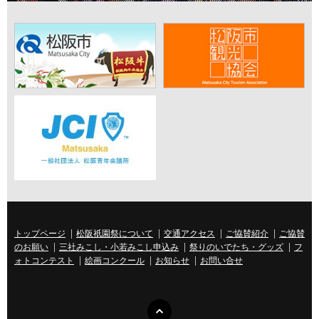
トップページ
松阪祇園祭について
交通アクセス
ご協賛紹介
ご協賛
のお願い
三社みこし・小若みこし申込み
祭りのいでたち・グッズ
フ
ォトコンテスト
絵画コンクール
お知らせ
お問い合せ