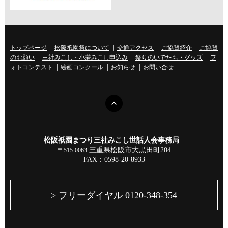
トップページ
松阪祇園祭について
交通アクセス
ご協賛紹介
ご協賛
のお願い
三社みこし・小若みこし申込み
祭りのいでたち・グッズ
フ
ォトコンテスト
絵画コンクール
お知らせ
お問い合せ
松阪祇園まつり三社みこし世話人会事務局
三重県松阪市大黒田町204
〒515-0063
FAX：0598-20-8933
> フリーダイヤル 0120-348-354